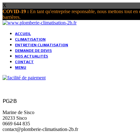
X
COVID-19 :
En tant qu'entreprise responsable, nous mettons tout en œ
barrières.
ACCUEIL
CLIMATISATION
ENTRETIEN CLIMATISATION
DEMANDE DE DEVIS
NOS ACTUALITÉS
CONTACT
MENU
PG2B
Marine de Sisco
20233 Sisco
0669 644 835
contact@plomberie-climatisation-2b.fr