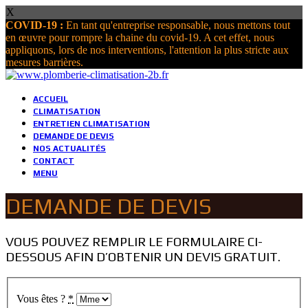
X
COVID-19 :
En tant qu'entreprise responsable, nous mettons tout
en œuvre pour rompre la chaine du covid-19. A cet effet, nous
appliquons, lors de nos interventions, l'attention la plus stricte aux
mesures barrières.
ACCUEIL
CLIMATISATION
ENTRETIEN CLIMATISATION
DEMANDE DE DEVIS
NOS ACTUALITÉS
CONTACT
MENU
DEMANDE DE DEVIS
VOUS POUVEZ REMPLIR LE FORMULAIRE CI-
DESSOUS AFIN D’OBTENIR UN DEVIS GRATUIT.
Vous êtes ?
*