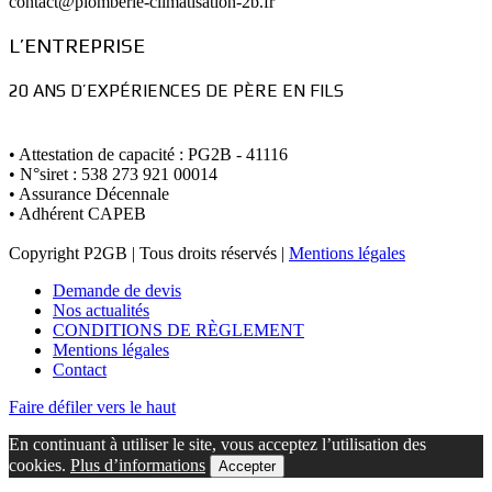
contact@plomberie-climatisation-2b.fr
L’ENTREPRISE
20 ANS D’EXPÉRIENCES DE PÈRE EN FILS
• Attestation de capacité : PG2B - 41116
• N°siret : 538 273 921 00014
• Assurance Décennale
• Adhérent CAPEB
Copyright P2GB | Tous droits réservés |
Mentions légales
Demande de devis
Nos actualités
CONDITIONS DE RÈGLEMENT
Mentions légales
Contact
Faire défiler vers le haut
En continuant à utiliser le site, vous acceptez l’utilisation des
cookies.
Plus d’informations
Accepter