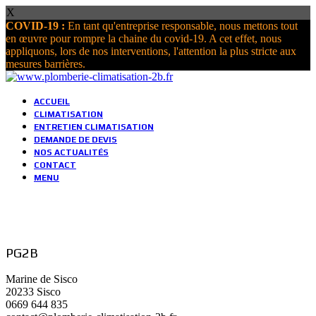
X
COVID-19 :
En tant qu'entreprise responsable, nous mettons tout
en œuvre pour rompre la chaine du covid-19. A cet effet, nous
appliquons, lors de nos interventions, l'attention la plus stricte aux
mesures barrières.
ACCUEIL
CLIMATISATION
ENTRETIEN CLIMATISATION
DEMANDE DE DEVIS
NOS ACTUALITÉS
CONTACT
MENU
PG2B
Marine de Sisco
20233 Sisco
0669 644 835