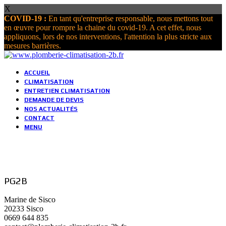
X
COVID-19 :
En tant qu'entreprise responsable, nous mettons tout
en œuvre pour rompre la chaine du covid-19. A cet effet, nous
appliquons, lors de nos interventions, l'attention la plus stricte aux
mesures barrières.
ACCUEIL
CLIMATISATION
ENTRETIEN CLIMATISATION
DEMANDE DE DEVIS
NOS ACTUALITÉS
CONTACT
MENU
PG2B
Marine de Sisco
20233 Sisco
0669 644 835