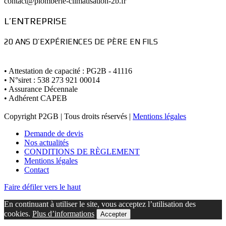
contact@plomberie-climatisation-2b.fr
L’ENTREPRISE
20 ANS D’EXPÉRIENCES DE PÈRE EN FILS
• Attestation de capacité : PG2B - 41116
• N°siret : 538 273 921 00014
• Assurance Décennale
• Adhérent CAPEB
Copyright P2GB | Tous droits réservés |
Mentions légales
Demande de devis
Nos actualités
CONDITIONS DE RÈGLEMENT
Mentions légales
Contact
Faire défiler vers le haut
En continuant à utiliser le site, vous acceptez l’utilisation des
cookies.
Plus d’informations
Accepter